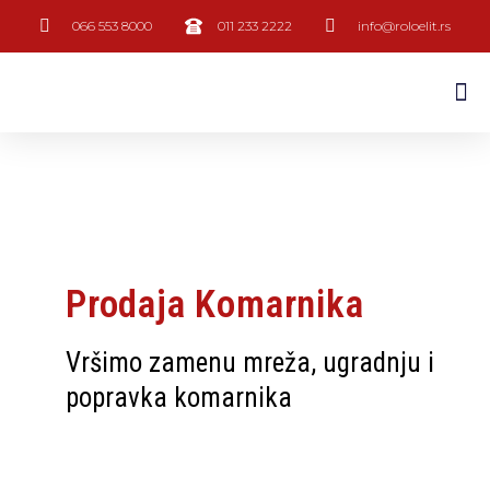
066 553 8000
011 233 2222
info@roloelit.rs
Prodaja Komarnika
Vršimo zamenu mreža, ugradnju i
popravka komarnika