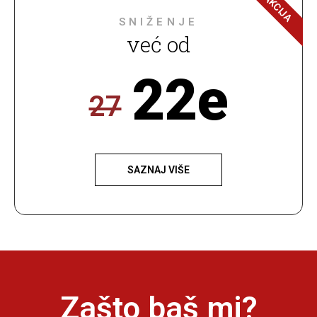
AKCIJA
SNIŽENJE
već od
22e
27
SAZNAJ VIŠE
Zašto baš mi?