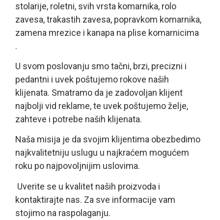
stolarije, roletni, svih vrsta komarnika, rolo
zavesa, trakastih zavesa, popravkom komarnika,
zamena mrezice i kanapa na plise komarnicima
.
U svom poslovanju smo tačni, brzi, precizni i
pedantni i uvek poštujemo rokove naših
klijenata. Smatramo da je zadovoljan klijent
najbolji vid reklame, te uvek poštujemo želje,
zahteve i potrebe naših klijenata.
Naša misija je da svojim klijentima obezbedimo
najkvalitetniju uslugu u najkraćem mogućem
roku po najpovoljnijim uslovima.
Uverite se u kvalitet naših proizvoda i
kontaktirajte nas. Za sve informacije vam
stojimo na raspolaganju.